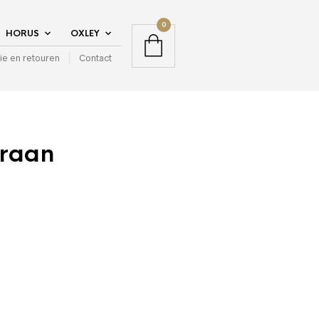
0
HORUS
OXLEY
ie en retouren
Contact
kraan