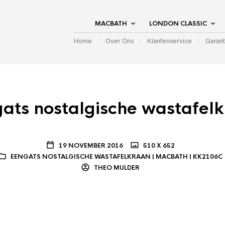
MACBATH
LONDON CLASSIC
Home
Over Ons
Klantenservice
Garant
ats nostalgische wastafel
19 NOVEMBER 2016
510 X 652
EENGATS NOSTALGISCHE WASTAFELKRAAN | MACBATH | KK2106C
THEO MULDER