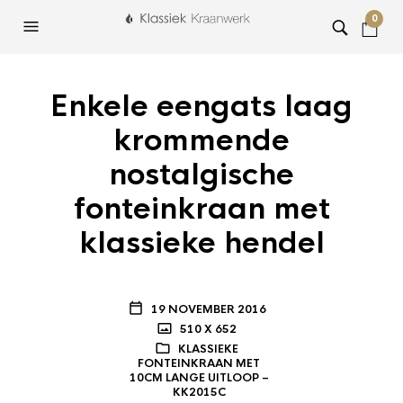
0
Enkele eengats laag
krommende
nostalgische
fonteinkraan met
klassieke hendel
19 NOVEMBER 2016
510 X 652
KLASSIEKE
FONTEINKRAAN MET
10CM LANGE UITLOOP –
KK2015C