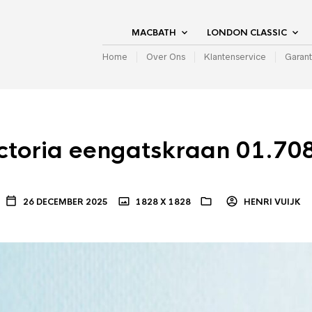
MACBATH
LONDON CLASSIC
Home
Over Ons
Klantenservice
Garant
ictoria eengatskraan 01.70
26 DECEMBER 2025
1828 X 1828
HENRI VUIJK