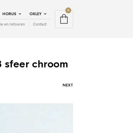
0
HORUS
OXLEY
ie en retouren
Contact
8 sfeer chroom
NEXT