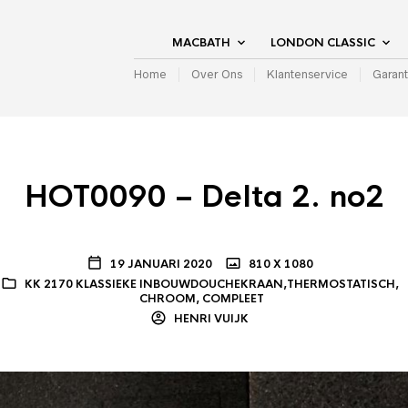
MACBATH
LONDON CLASSIC
Home
Over Ons
Klantenservice
Garant
HOT0090 – Delta 2. no2
19 JANUARI 2020
810 X 1080
KK 2170 KLASSIEKE INBOUWDOUCHEKRAAN,THERMOSTATISCH,
CHROOM, COMPLEET
HENRI VUIJK