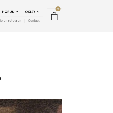
0
HORUS
OXLEY
ie en retouren
Contact
S