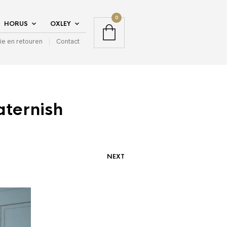
0
HORUS
OXLEY
ie en retouren
Contact
aternish
NEXT