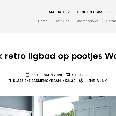
MACBATH
LONDON CLASSIC
Home
Over Ons
Klantenservice
Garant
k retro ligbad op pootjes W
11 FEBRUARI 2020
570 X 505
KLASSIEKE BADMENGKRAAN-KK2132
HENRI VUIJK