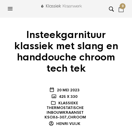
0
Insteekgarnituur
klassiek met slang en
handdouche chroom
tech tek
20 MEI 2023
425 X 330
KLASSIEKE
THERMOSTATISCHE
INBOUWKRAANSET
KSOX6-307,CHROOM
HENRI VUIJK