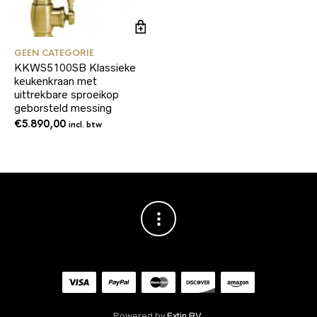
GEEN CATEGORIE
KKWS5100SB Klassieke
keukenkraan met
uittrekbare sproeikop
geborsteld messing
€
5.890,00
incl. btw
Powered by
Extin BV
.