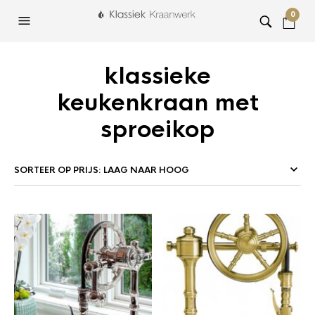
0
klassieke
keukenkraan met
sproeikop