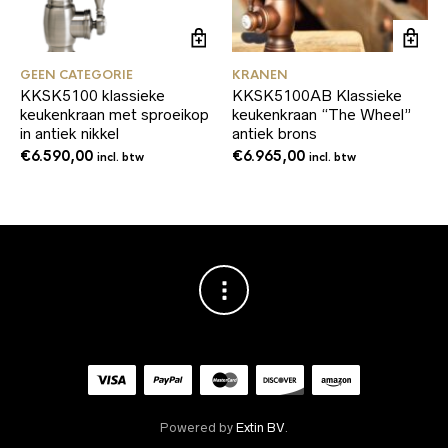
GEEN CATEGORIE
KRANEN
KKSK5100 klassieke
KKSK5100AB Klassieke
keukenkraan met sproeikop
keukenkraan “The Wheel”
in antiek nikkel
antiek brons
€
6.590,00
€
6.965,00
incl. btw
incl. btw
Powered by
Extin BV
.