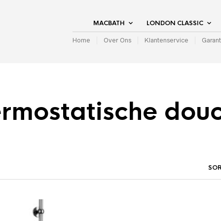
MACBATH
LONDON CLASSIC
Home
Over Ons
Klantenservice
Garant
hermostatische dou
RD