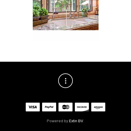
Powered by
Extin BV
.