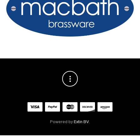
Powered by
Extin BV
.