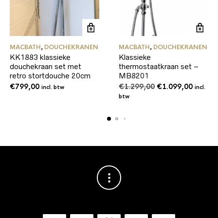
MACBATH
,
DOUCHEKRANEN
MACBATH
,
DOUCHEKRANEN
KK1883 klassieke
Klassieke
douchekraan set met
thermostaatkraan set –
retro stortdouche 20cm
MB8201
Oorspronkelijke
Huidig
€
799,00
€
1.299,00
€
1.099,00
incl. btw
incl.
prijs
prijs
btw
was:
is:
€1.299,00.
€1.099