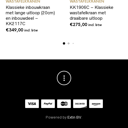
WASTAFELKRANEN
WASTAFELKRANEN
Klassieke inbouwkraan
KK1906C – Klassieke
met lange uitloop (20cm)
wastafelkraan met
en inbouwdeel –
draaibare uitloop
KK2117C
€
275,00
incl. btw
€
349,00
incl. btw
Powered by
Extin BV
.