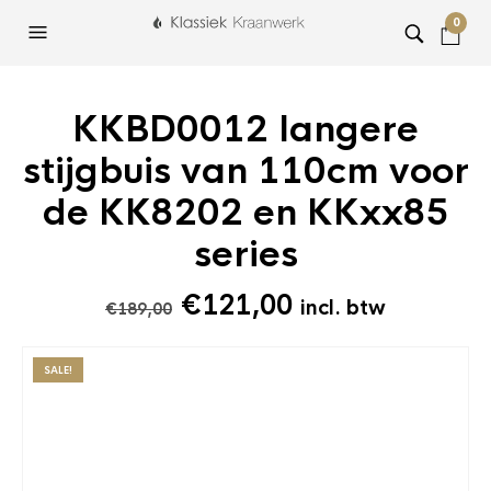
0
KKBD0012 langere
stijgbuis van 110cm voor
de KK8202 en KKxx85
series
Oorspronkelijke
Huidige
€
121,00
incl. btw
€
189,00
prijs
prijs
was:
is:
SALE!
€189,00.
€121,00.