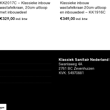
KK2017C – Klassieke inbouw
Klassieke inbouw
wastafelkraan, 20cm uitloop
wastafelkraan 20cm uitloop
met inbouwdeel
en inbouwdeel – KK1916C
€
329,00
€
349,00
incl. btw
incl. btw
Klassiek Sanitair Nederland
Swanlaweg 4A
2761 BC Zevenhuizen
KVK: 54970881