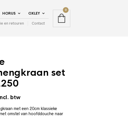
0
HORUS
OXLEY
ie en retouren
Contact
e
engkraan set
2250
incl. btw
gkraan met een 20cm klassieke
 met omstel van hoofddouche naar