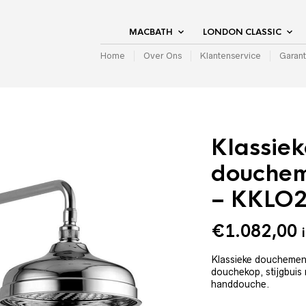
MACBATH
LONDON CLASSIC
Home
Over Ons
Klantenservice
Garant
Klassiek
douchem
– KKLO
€
1.082,00
Klassieke douchemen
douchekop, stijgbuis
handdouche.