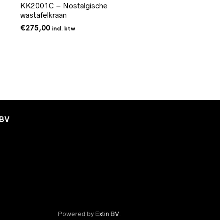
KK2001C – Nostalgische
wastafelkraan
€
275,00
incl. btw
 BV
Powered by
Extin BV
.