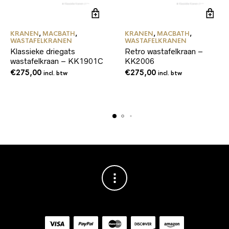
KRANEN
,
MACBATH
,
KRANEN
,
MACBATH
,
WASTAFELKRANEN
WASTAFELKRANEN
Klassieke driegats
Retro wastafelkraan –
wastafelkraan – KK1901C
KK2006
€
275,00
€
275,00
incl. btw
incl. btw