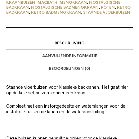
KRAANBUIZEN
,
MACBATH
,
MENGKRAAN
,
NOSTALGISCHE
BADKRAAN
,
NOSTALGISCHE BADMENGKRAAN
,
POTEN
,
RETRO
BADKRAAN
,
RETRO BADMENGKRAAN
,
STAANDE VLOERBUIZEN
BESCHRIJVING
AANVULLENDE INFORMATIE
BEOORDELINGEN (0)
Staande vloerbuizen voor klassieke badkranen. Het gaat hier
op de kale set buizen zonder een kraan.
Compleet met een instortgedeelte en waterslangen voor de
installatie tussen de kraan en de wateraansluiting.
Deze buizen kunnen gebruikt worden voor de klassieke